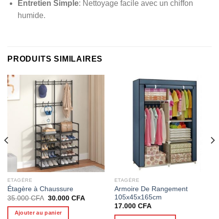
Entretien Simple
: Nettoyage facile avec un chiffon
humide.
PRODUITS SIMILAIRES
ETAGÈRE
ETAGÈRE
Armoire De Rangement
Étagère à Chaussure
105x45x165cm
Le
Le
35.000
CFA
30.000
CFA
prix
prix
17.000
CFA
initial
actuel
Ajouter au panier
était :
est :