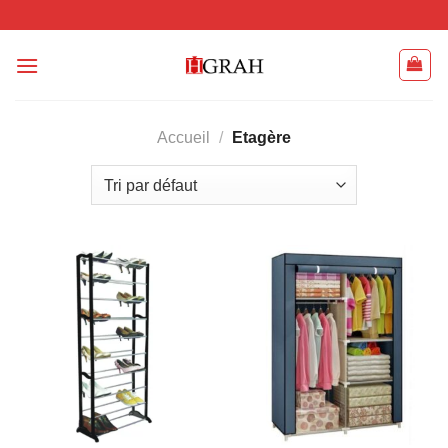
Passer
au
contenu
Accueil
/
Etagère