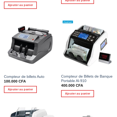
prix
prix
Ajouter au panier
était :
est :
initial
actuel
Ajouter au panier
180.000 CFA.
150.0
était :
est :
500.000 CFA.
450.000 CFA.
Compteur de Billets de Banque
Compteur de billets Auto
Portable Al-910
100.000
CFA
400.000
CFA
Ajouter au panier
Ajouter au panier