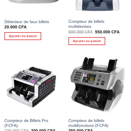
Compteur de billets
Détecteur de faux billets
multidevises
20.000
CFA
Le
Le
600.000
CFA
550.000
CFA
prix
prix
Ajouter au panier
initial
actuel
Ajouter au panier
était :
est :
600.000 CFA.
550.0
Compteur de Billets Pro
Compteur de billets
(FCFA)
multifonctions (FCFA)
Le
Le
230.000
CFA
200.000
CFA
350.000
CFA