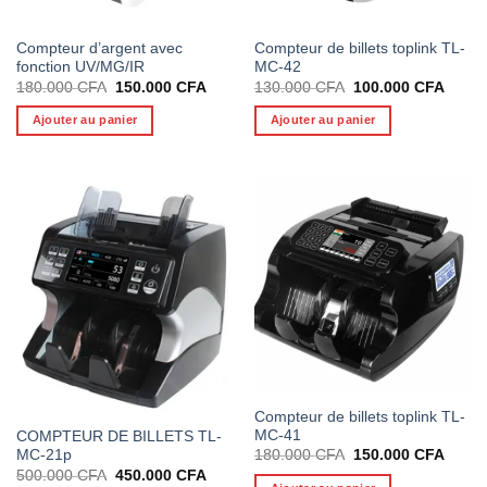
Compteur d’argent avec
Compteur de billets toplink TL-
fonction UV/MG/IR
MC-42
Le
Le
Le
Le
180.000
CFA
150.000
CFA
130.000
CFA
100.000
CFA
prix
prix
prix
prix
initial
actuel
initial
actuel
Ajouter au panier
Ajouter au panier
était :
est :
était :
est :
180.000 CFA.
150.000 CFA.
130.000 CFA.
100.0
Compteur de billets toplink TL-
MC-41
COMPTEUR DE BILLETS TL-
Le
Le
MC-21p
180.000
CFA
150.000
CFA
prix
prix
Le
Le
500.000
CFA
450.000
CFA
initial
actuel