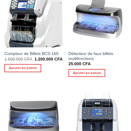
Détecteur de faux billets
Compteur de Billets BCS-160
multifonctions
Le
Le
1.500.000
CFA
1.200.000
CFA
prix
prix
25.000
CFA
initial
actuel
Ajouter au panier
était :
est :
Ajouter au panier
1.500.000 CFA.
1.200.000 CFA.