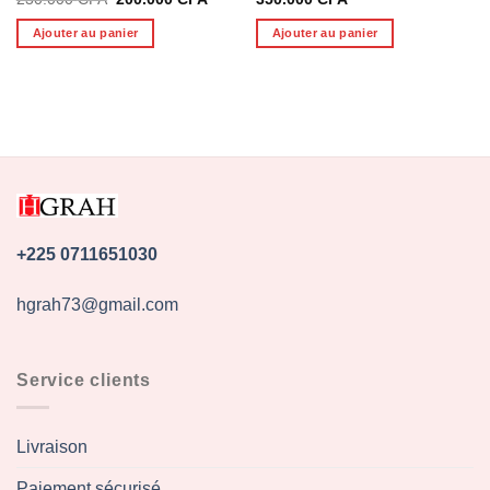
prix
prix
initial
actuel
Ajouter au panier
Ajouter au panier
était :
est :
230.000 CFA.
200.000 CFA.
+225 0711651030
hgrah73@gmail.com
Service clients
Livraison
Paiement sécurisé