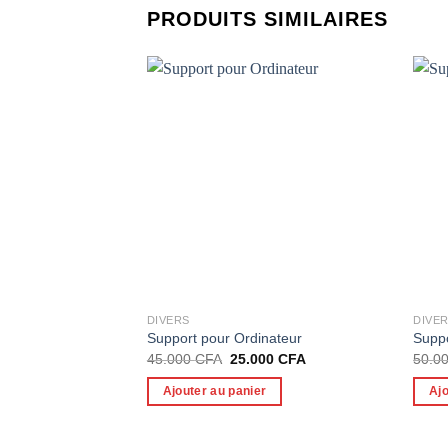
PRODUITS SIMILAIRES
DIVERS
DIVE
Support pour Ordinateur
Supp
Le
Le
45.000
CFA
25.000
CFA
50.0
prix
prix
initial
actuel
Ajouter au panier
Ajo
était :
est :
45.000 CFA.
25.000 CFA.