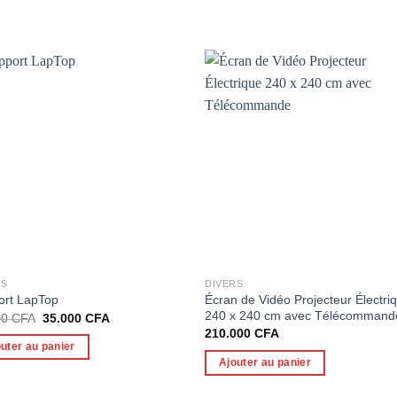
RS
DIVERS
Écran de Vidéo Projecteur Électri
ort LapTop
240 x 240 cm avec Télécommand
Le
Le
00
CFA
35.000
CFA
prix
prix
210.000
CFA
initial
actuel
uter au panier
était :
est :
Ajouter au panier
50.000 CFA.
35.000 CFA.