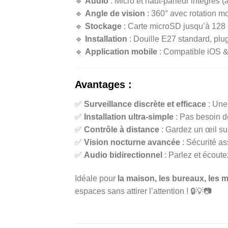
🔹
Audio
: Micro et haut-parleur intégrés (
🔹
Angle de vision
: 360° avec rotation m
🔹
Stockage
: Carte microSD jusqu’à 128 
🔹
Installation
: Douille E27 standard, plu
🔹
Application mobile
: Compatible iOS &
Avantages :
✅
Surveillance discrète et efficace
: Une
✅
Installation ultra-simple
: Pas besoin d
✅
Contrôle à distance
: Gardez un œil su
✅
Vision nocturne avancée
: Sécurité a
✅
Audio bidirectionnel
: Parlez et écoute
Idéale pour
la maison, les bureaux, les 
espaces sans attirer l’attention ! 🔒💡📷