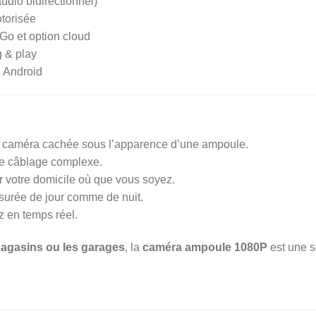
audio bidirectionnel)
otorisée
Go et option cloud
g & play
 Android
 caméra cachée sous l’apparence d’une ampoule.
e câblage complexe.
r votre domicile où que vous soyez.
ssurée de jour comme de nuit.
z en temps réel.
magasins ou les garages
, la
caméra ampoule 1080P
est une s