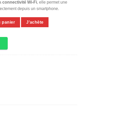
sa
connectivité Wi-Fi
, elle permet une
irectement depuis un smartphone.
té Ampoule 1080p
u panier
J'achète