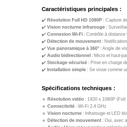
Caractéristiques principales :
✔️
Résolution Full HD 1080P
: Capture de
✔️
Vision nocturne infrarouge
: Surveilla
✔️
Connexion Wi-Fi
: Contrôle à distance 
✔️
Détection de mouvement
: Notificatio
✔️
Vue panoramique à 360°
: Angle de vi
✔️
Audio bidirectionnel
: Micro et haut-p
✔️
Stockage sécurisé
: Prise en charge d
✔️
Installation simple
: Se visse comme u
Spécifications techniques :
🔹
Résolution vidéo
: 1920 x 1080P (Full
🔹
Connectivité
: Wi-Fi 2.4 GHz
🔹
Vision nocturne
: Infrarouge et LED bl
🔹
Détection de mouvement
: Oui, avec 