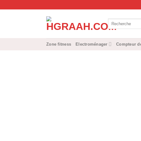
Passer
au
contenu
Recherche
pour :
Zone fitness
Electroménager
Compteur de