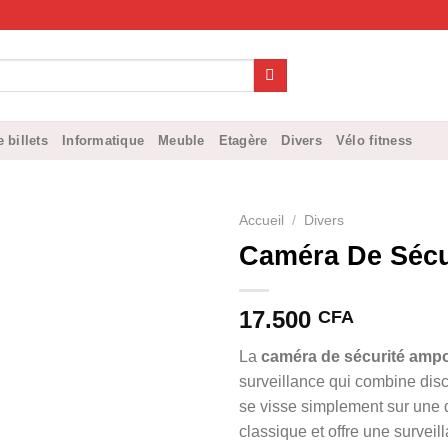
 billets
Informatique
Meuble
Etagère
Divers
Vélo fitness
Accueil
/
Divers
Caméra De Sécu
17.500
CFA
La
caméra de sécurité amp
surveillance qui combine discré
se visse simplement sur une
classique et offre une surve