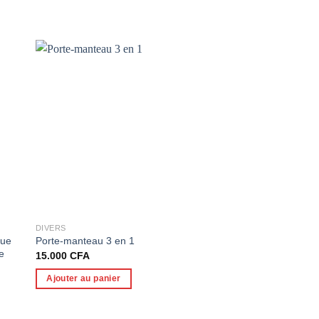
DIVERS
DIVERS
que
Porte-manteau 3 en 1
Étagère à chaussure
e
15.000
CFA
15.000
CFA
Ajouter au panier
Ajouter au panier