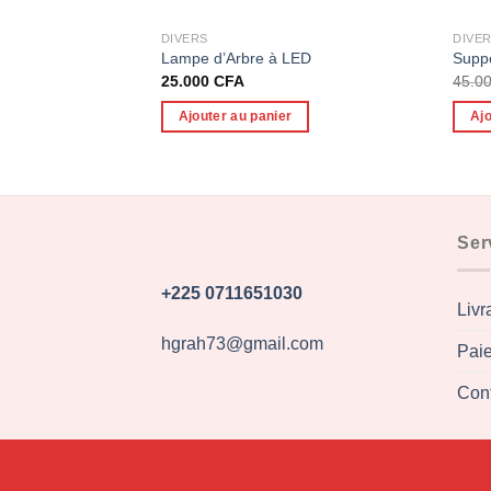
DIVERS
DIVE
Lampe d’Arbre à LED
Suppo
25.000
CFA
45.0
Ajouter au panier
Ajo
Ser
+225 0711651030
Livr
hgrah73@gmail.com
Pai
Con