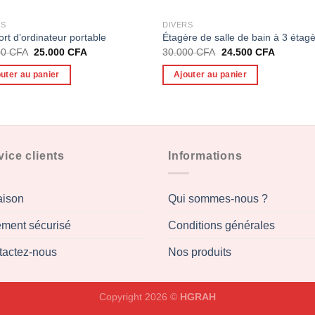
RS
DIVERS
rt d’ordinateur portable
Étagère de salle de bain à 3 étag
Le
Le
Le
Le
00
CFA
25.000
CFA
30.000
CFA
24.500
CFA
prix
prix
prix
prix
initial
actuel
initial
actuel
uter au panier
Ajouter au panier
était :
est :
était :
est :
45.000 CFA.
25.000 CFA.
30.000 CFA.
24.500 C
vice clients
Informations
aison
Qui sommes-nous ?
ement sécurisé
Conditions générales
tactez-nous
Nos produits
Copyright 2026 ©
HGRAH