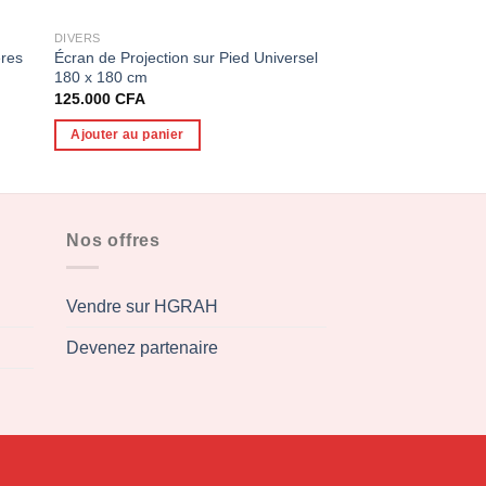
DIVERS
DIVERS
Écran de Projection sur Pied Universel
ères
Support LapTop
180 x 180 cm
Le
50.000
CFA
35.000
prix
125.000
CFA
initial
Ajouter au panier
était :
Ajouter au panier
FA.
50.000
Nos offres
Vendre sur HGRAH
Devenez partenaire