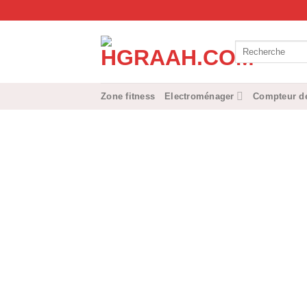
Passer
au
contenu
Recherche
pour :
Zone fitness
Electroménager
Compteur de