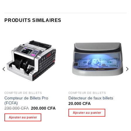
PRODUITS SIMILAIRES
COMPTEUR DE BILLETS
COMPTEUR DE BILLETS
Compteur de Billets Pro
Détecteur de faux billets
(FCFA)
20.000
CFA
Le
Le
230.000
CFA
200.000
CFA
prix
prix
Ajouter au panier
initial
actuel
Ajouter au panier
était :
est :
230.000 CFA.
200.000 CFA.