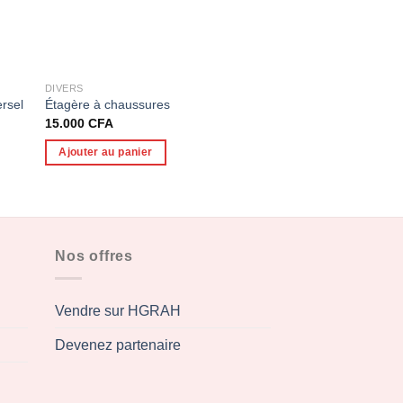
DIVERS
DIVERS
ersel
Étagère à chaussures
Etagère de cuisine
15.000
CFA
35.000
CFA
Ajouter au panier
Ajouter au panier
Nos offres
Vendre sur HGRAH
Devenez partenaire