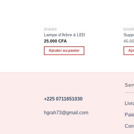
DIVERS
DIVE
Lampe d’Arbre à LED
Suppo
25.000
CFA
45.0
Ajouter au panier
Ajo
Ser
+225 0711651030
Livr
hgrah73@gmail.com
Pai
Con