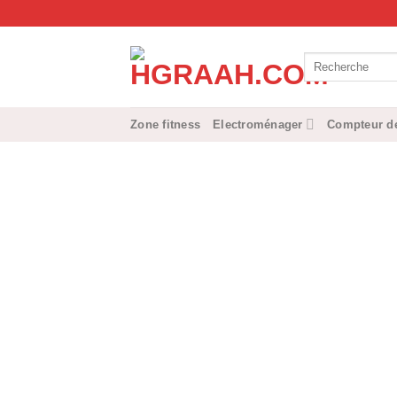
Passer
au
contenu
Recherche
pour :
Zone fitness
Electroménager
Compteur de