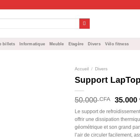
 billets
Informatique
Meuble
Etagère
Divers
Vélo fitness
Accueil
/
Divers
Support LapTo
Le
50.000
35.000
CFA
prix
Le support de refroidissement
initial
offrir une dissipation thermiq
était :
géométrique et son grand pan
50.000
l’air de circuler facilement, a