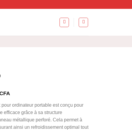
p
Le
CFA
prix
 pour ordinateur portable est conçu pour
actuel
ue efficace grâce à sa structure
est :
neau métallique perforé. Cela permet à
 CFA.
35.000 CFA.
ssurant ainsi un refroidissement optimal tout