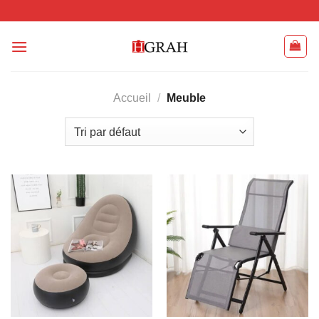
Passer
au
contenu
Accueil
/
Meuble